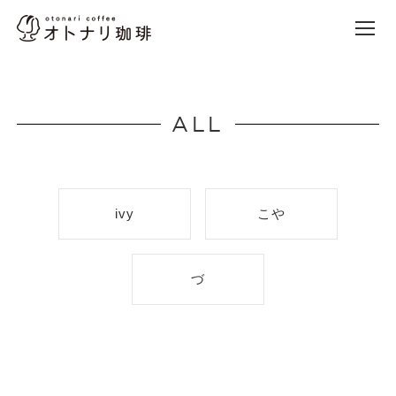
オトナリ珈琲
Site Navigation
本文までスキップ
ALL
ivy
こや
づ