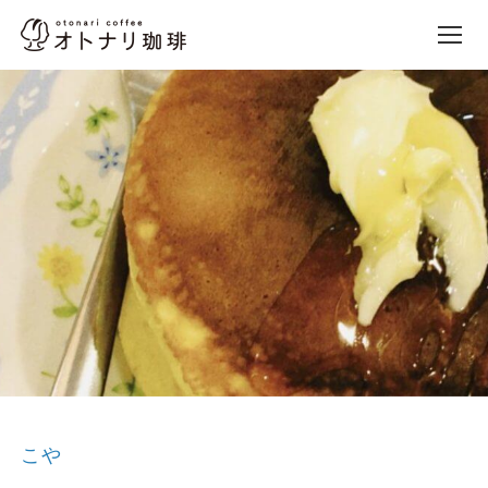
オトナリ珈琲
Site Navigation
本文までスキップ
こや