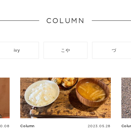
COLUMN
ivy
こや
づ
10.08
Column
2023.05.28
Colu