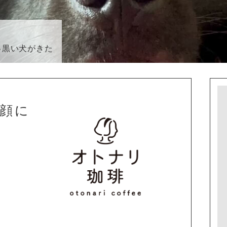
 真っ黒い犬がきた
顔に