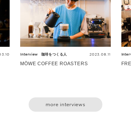
03.10
Interview
珈琲をつくる人
2023.08.11
Inter
MÖWE COFFEE ROASTERS
FR
more interviews