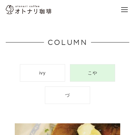
オトナリ珈琲
Site Navigation
本文までスキップ
COLUMN
ivy
こや
づ