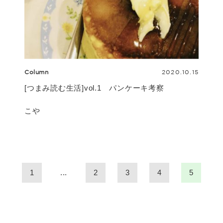
Column
2020.10.15
[つまみ読む生活]vol.1 パンケーキ考察
こや
1
...
2
3
4
5