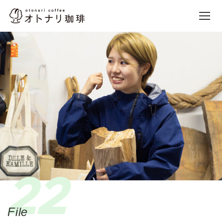
オトナリ珈琲
Site Navigation
本文までスキップ
22
File